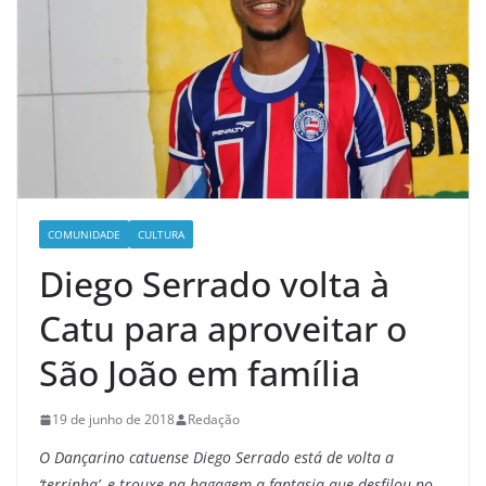
COMUNIDADE
CULTURA
Diego Serrado volta à
Catu para aproveitar o
São João em família
19 de junho de 2018
Redação
O Dançarino catuense Diego Serrado está de volta a
‘terrinha’, e trouxe na bagagem a fantasia que desfilou no