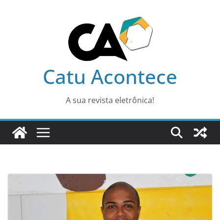
Pular
para
o
conteúdo
Catu Acontece
A sua revista eletrônica!