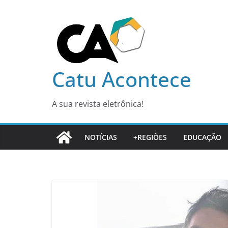
Pular
para
o
conteúdo
Catu Acontece
A sua revista eletrônica!
NOTÍCIAS
+REGIÕES
EDUCAÇÃO