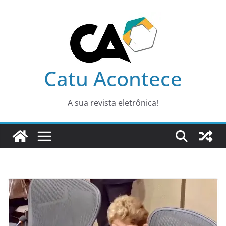
Pular
para
o
conteúdo
Catu Acontece
A sua revista eletrônica!