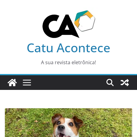
Pular
para
o
conteúdo
Catu Acontece
A sua revista eletrônica!