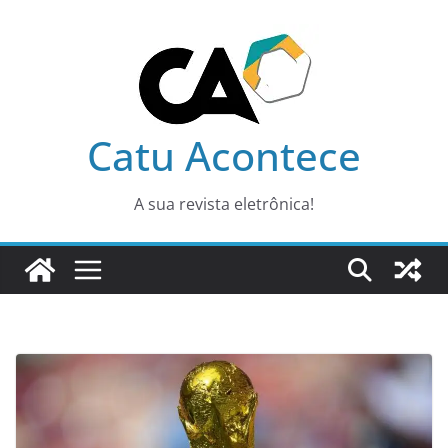
Pular
para
o
conteúdo
Catu Acontece
A sua revista eletrônica!