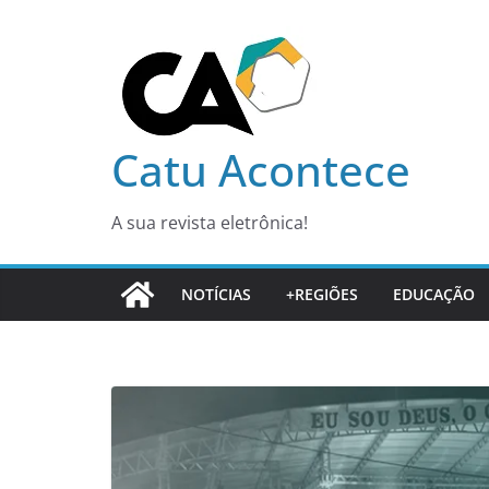
Pular
para
o
conteúdo
Catu Acontece
A sua revista eletrônica!
NOTÍCIAS
+REGIÕES
EDUCAÇÃO