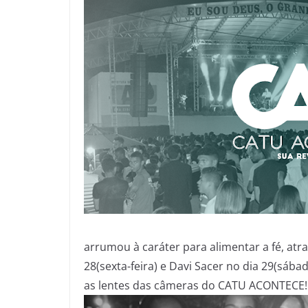
arrumou à caráter para alimentar a fé, at
28(sexta-feira) e Davi Sacer no dia 29(sába
as lentes das câmeras do CATU ACONTECE!