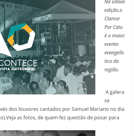
Na oitava
edição,o
Clamor
Por Catu
é o maior
evento
evangelís
tico da
região.
A galera
se
ravés dos louvores cantados por Samuel Mariano no dia
do).Veja as fotos, de quem fez questão de posar para