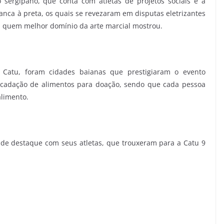
 sergipano, que conta com atletas de projetos sociais e a
ranca à preta, os quais se revezaram em disputas eletrizantes
 quem melhor domínio da arte marcial mostrou.
e Catu, foram cidades baianas que prestigiaram o evento
rrecadação de alimentos para doação, sendo que cada pessoa
alimento.
 de destaque com seus atletas, que trouxeram para a Catu 9