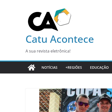
Pular
para
o
conteúdo
Catu Acontece
A sua revista eletrônica!
NOTÍCIAS
+REGIÕES
EDUCAÇÃO