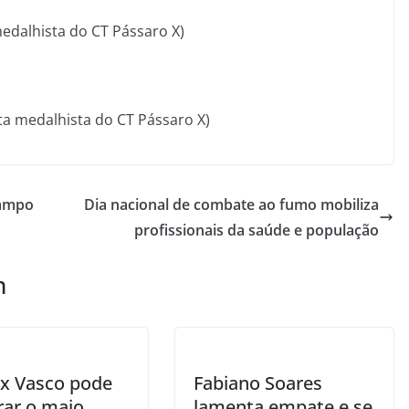
medalhista do CT Pássaro X)
ta medalhista do CT Pássaro X)
rampo
Dia nacional de combate ao fumo mobiliza
profissionais da saúde e população
m
 x Vasco pode
Fabiano Soares
rar o maio
lamenta empate e se