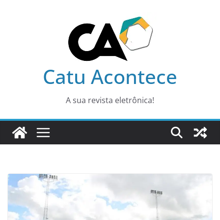
Pular
para
o
conteúdo
Catu Acontece
A sua revista eletrônica!