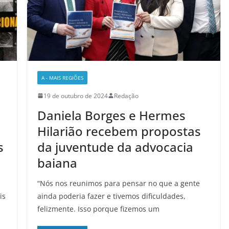
A - MAIS REGIÕES
19 de outubro de 2024
Redação
Daniela Borges e Hermes
Hilarião recebem propostas
s
da juventude da advocacia
baiana
“Nós nos reunimos para pensar no que a gente
is
ainda poderia fazer e tivemos dificuldades,
felizmente. Isso porque fizemos um