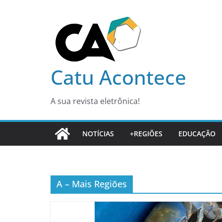
Pular
para
o
conteúdo
Catu Acontece
A sua revista eletrônica!
NOTÍCIAS
+REGIÕES
EDUCAÇÃO
A – Mais Regiões