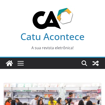
Pular
para
o
conteúdo
Catu Acontece
A sua revista eletrônica!