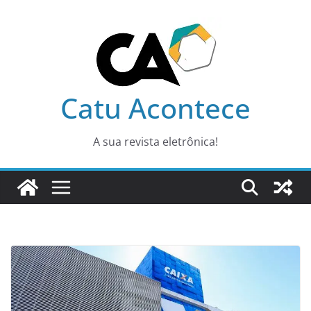
Pular
para
o
conteúdo
Catu Acontece
A sua revista eletrônica!