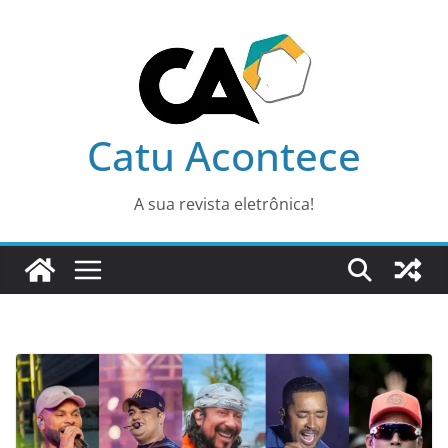
Pular
para
o
conteúdo
Catu Acontece
A sua revista eletrônica!