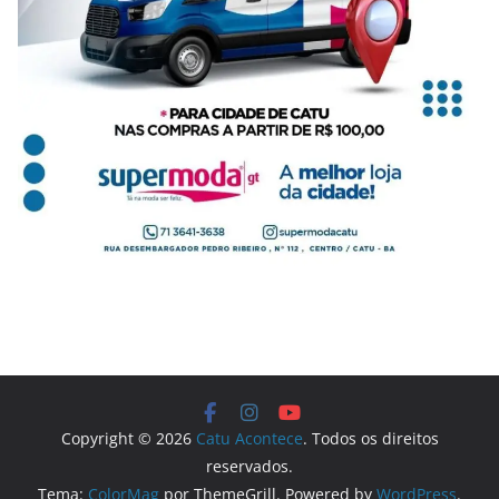
Copyright © 2026
Catu Acontece
. Todos os direitos
reservados.
Tema:
ColorMag
por ThemeGrill. Powered by
WordPress
.