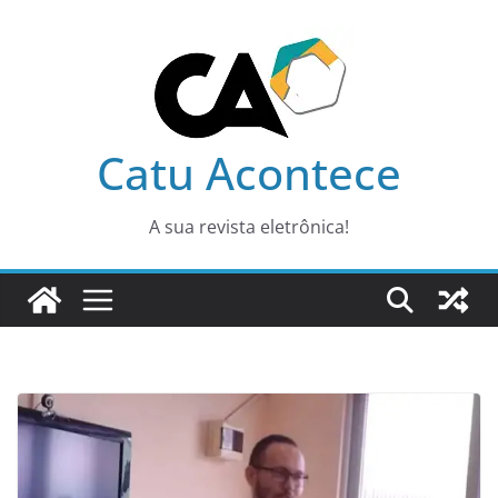
Pular
para
o
conteúdo
Catu Acontece
A sua revista eletrônica!