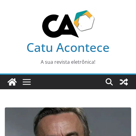
Pular
para
o
conteúdo
Catu Acontece
A sua revista eletrônica!