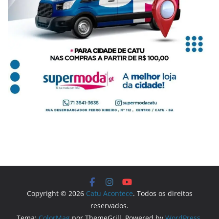
Copyright © 2026
Catu Acontece
. Todos os direitos
reservados.
Tema:
ColorMag
por ThemeGrill. Powered by
WordPress
.