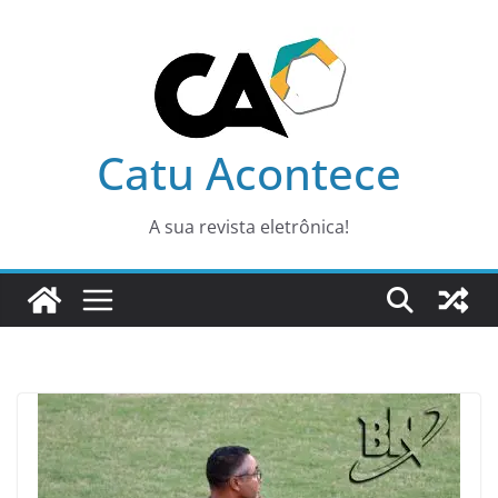
Pular
para
o
conteúdo
Catu Acontece
A sua revista eletrônica!