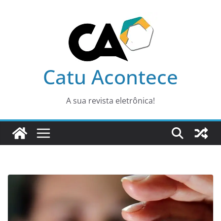
Pular
para
o
conteúdo
Catu Acontece
A sua revista eletrônica!