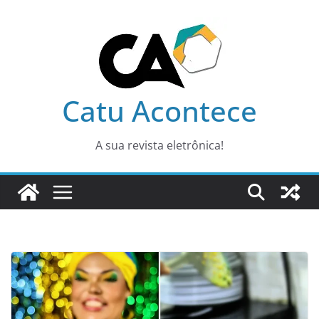
Pular
para
o
conteúdo
Catu Acontece
A sua revista eletrônica!