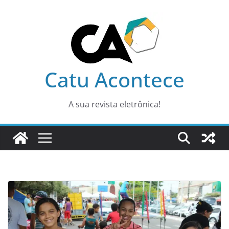
Pular
para
o
conteúdo
Catu Acontece
A sua revista eletrônica!